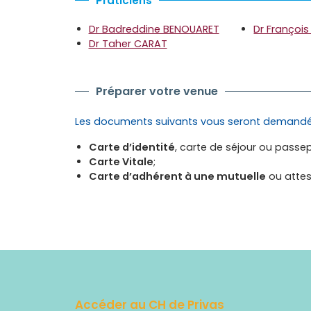
Praticiens
Dr Badreddine BENOUARET
Dr François
Dr Taher CARAT
Préparer votre venue
Les documents suivants vous seront demandé
Carte d’identité
, carte de séjour ou passepo
Carte Vitale
;
Carte d’adhérent à une mutuelle
ou attes
Accéder au CH de Privas