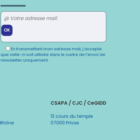
Veuillez
laisser
En transmettant mon adresse mail, j’accepte
ce
que celle-ci soit utilisée dans le cadre de l’envoi de
champ
newsletter uniquement.
vide.
CSAPA / CJC / CeGIDD
13 cours du temple
 Rhône
07000 Privas