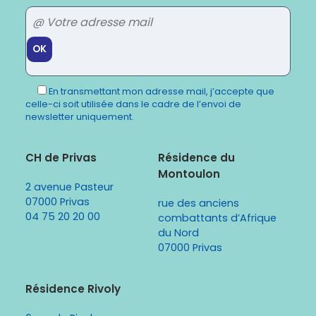
Veuillez
laisser
En transmettant mon adresse mail, j’accepte que
ce
celle-ci soit utilisée dans le cadre de l’envoi de
champ
newsletter uniquement.
vide.
CH de Privas
Résidence du
Montoulon
2 avenue Pasteur
07000 Privas
rue des anciens
04 75 20 20 00
combattants d’Afrique
du Nord
07000 Privas
Résidence Rivoly