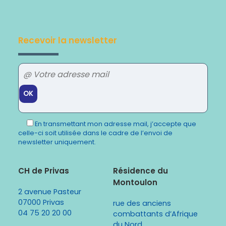
Recevoir la newsletter
Veuillez
laisser
En transmettant mon adresse mail, j’accepte que
ce
celle-ci soit utilisée dans le cadre de l’envoi de
champ
newsletter uniquement.
vide.
CH de Privas
Résidence du
Montoulon
2 avenue Pasteur
07000 Privas
rue des anciens
04 75 20 20 00
combattants d’Afrique
du Nord