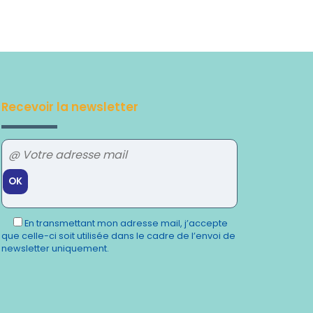
Recevoir la newsletter
Veuillez
laisser
En transmettant mon adresse mail, j’accepte
ce
que celle-ci soit utilisée dans le cadre de l’envoi de
champ
newsletter uniquement.
vide.