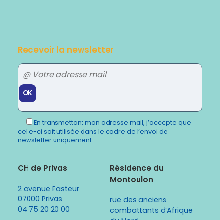
Recevoir la newsletter
Veuillez
laisser
En transmettant mon adresse mail, j’accepte que
ce
celle-ci soit utilisée dans le cadre de l’envoi de
champ
newsletter uniquement.
vide.
CH de Privas
Résidence du
Montoulon
2 avenue Pasteur
07000 Privas
rue des anciens
04 75 20 20 00
combattants d’Afrique