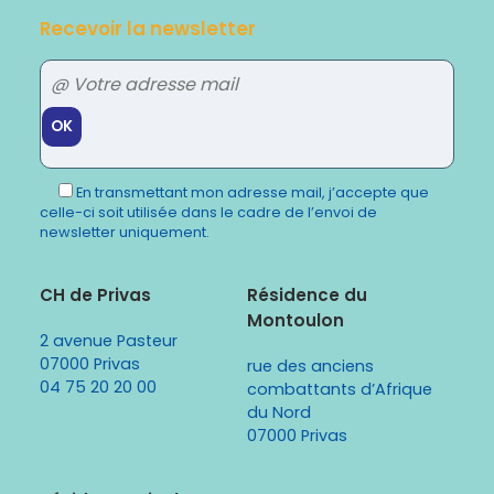
Recevoir la newsletter
Veuillez
laisser
En transmettant mon adresse mail, j’accepte que
ce
celle-ci soit utilisée dans le cadre de l’envoi de
champ
newsletter uniquement.
vide.
CH de Privas
Résidence du
Montoulon
2 avenue Pasteur
07000 Privas
rue des anciens
04 75 20 20 00
combattants d’Afrique
du Nord
07000 Privas