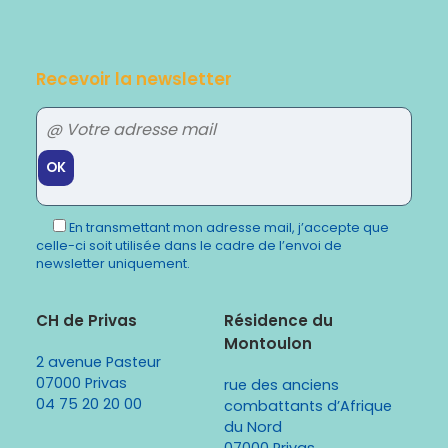
Recevoir la newsletter
Veuillez
laisser
En transmettant mon adresse mail, j’accepte que
ce
celle-ci soit utilisée dans le cadre de l’envoi de
champ
newsletter uniquement.
vide.
CH de Privas
Résidence du
Montoulon
2 avenue Pasteur
07000 Privas
rue des anciens
04 75 20 20 00
combattants d’Afrique
du Nord